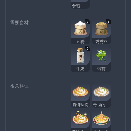
食谱：脆饼珐提
3
2
需要食材
面粉
秃秃豆
2
牛奶
薄荷
相关料理
脆饼珐提
奇怪的脆饼珐提