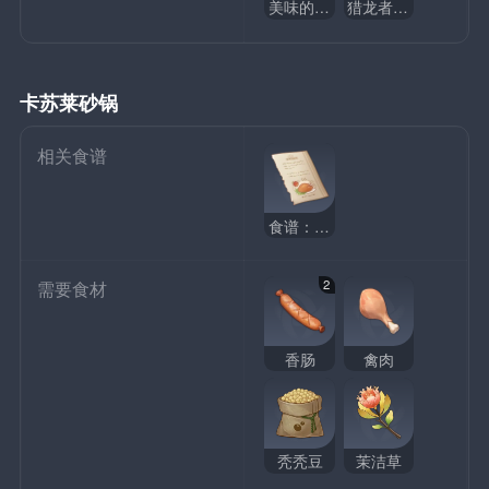
美味的火焰炖肉
猎龙者的犒赏
卡苏莱砂锅
相关食谱
食谱：卡苏莱砂锅
2
需要食材
香肠
禽肉
秃秃豆
茉洁草