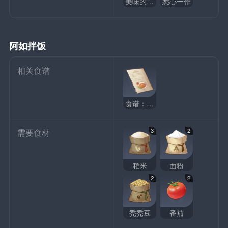
美味的脆饼珐提
悉心一作
阿如拌饭
相关食谱
食谱：阿如拌饭
3
2
需要食材
稻米
面粉
2
2
秃秃豆
番茄