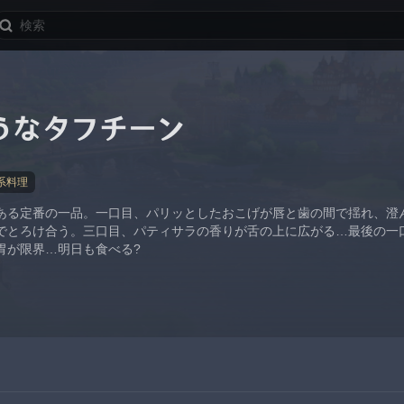
うなタフチーン
系料理
ある定番の一品。一口目、パリッとしたおこげが唇と歯の間で揺れ、澄
でとろけ合う。三口目、パティサラの香りが舌の上に広がる…最後の一
胃が限界…明日も食べる?