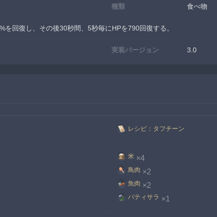
種類
食べ物
%を回復し、その後30秒間、5秒毎にHPを790回復する。
実装バージョン
3.0
レシピ：タフチーン
米
×4
鳥肉
×2
魚肉
×2
パティサラ
×1