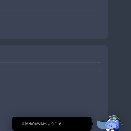
🎉 原神HoYoWikiへようこそ！