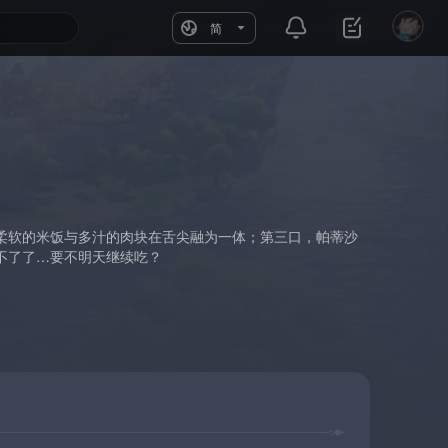
简
柔软的米饭与多汁的肉块在舌尖融为一体；第三口，帕蒂沙
不了了…要不明天继续吃？