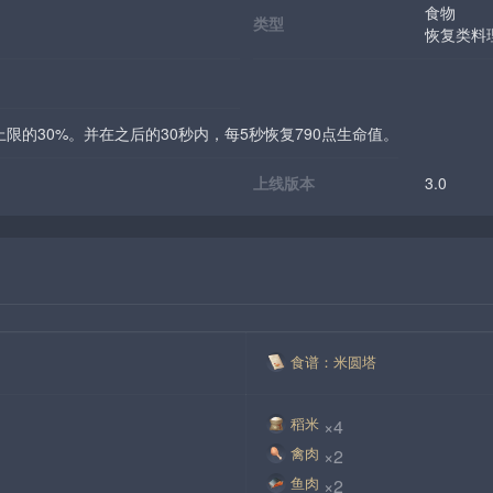
食物
类型
恢复类料
限的30%。并在之后的30秒内，每5秒恢复790点生命值。
上线版本
3.0
食谱：米圆塔
稻米
×4
禽肉
×2
鱼肉
×2