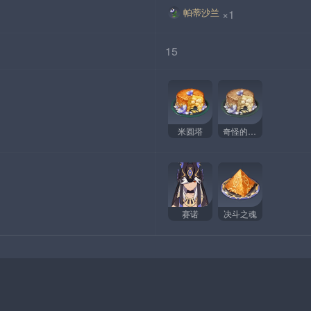
帕蒂沙兰
×1
15
米圆塔
奇怪的米圆塔
赛诺
决斗之魂