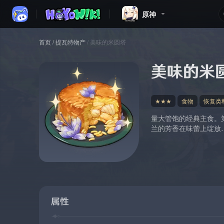
原神
首页
/
提瓦特物产
/
美味的米圆塔
美味的米
★★★
食物
恢复类
量大管饱的经典主食。
兰的芳香在味蕾上绽放
属性