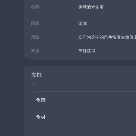
名称
美味的米圆塔
国家
须弥
用途
立即为选中的角色恢复生命值上
来源
烹饪获得
烹饪
食谱
食材