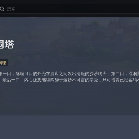
圆塔
料理
第一口，酥脆可口的外壳在唇齿之间发出清脆的沙沙响声；第二口，湿润
…最后一口，内心还想继续陶醉于这妙不可言的享受，只可惜胃已经容纳