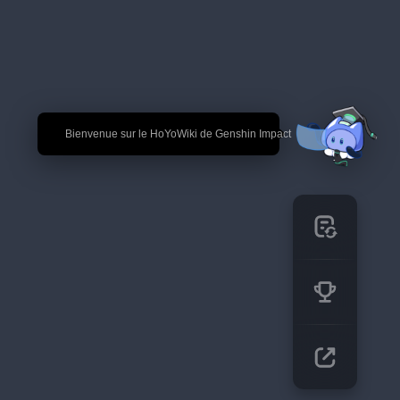
🎉 Bienvenue sur le HoYoWiki de Genshin Impact