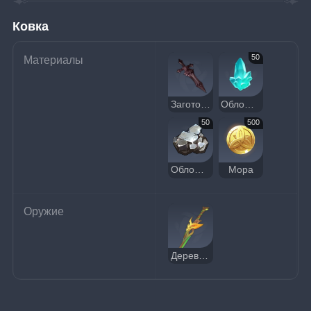
Ковка
50
Материалы
Заготовка одноручного меча центральных земель
Обломок кристалла
50
500
Обломок белого железа
Мора
Оружие
Деревянный клинок