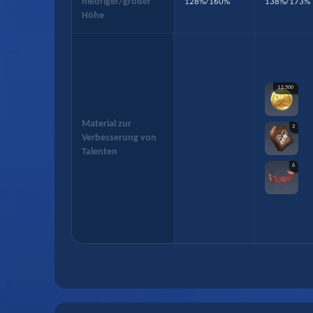
niedriger/großer
128%/160%
138%/173%
Höhe
12.500
Material zur
3
Verbesserung von
Talenten
6