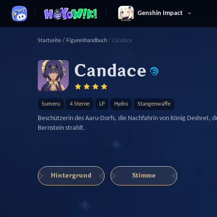
Genshin Impact
Startseite
/
Figurenhandbuch
/
Candace
Candace
Sumeru
4 Sterne
LP
Hydro
Stangenwaffe
Beschützerin des Aaru-Dorfs, die Nachfahrin von König Deshret, d
Bernstein strahlt.
Hintergrund
Stimme