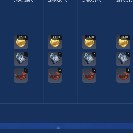
149%/186%
164%/204%
174%/217%
186%/23
17.500
25.000
30.000
37.500
2
4
6
9
3
4
6
9