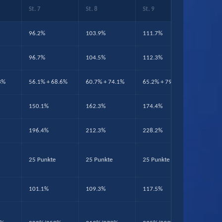
St. 7
St. 8
St. 9
St. 10
96.2%
103.9%
111.7%
120.2%
96.7%
104.5%
112.3%
120.9%
3%
56.1% + 68.6%
60.7% + 74.1%
65.2% + 79.7%
70.2% +
150.1%
162.3%
174.4%
187.7%
196.4%
212.3%
228.2%
245.5%
25 Punkte
25 Punkte
25 Punkte
25 Punk
101.1%
109.3%
117.5%
126.4%