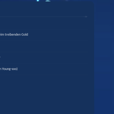
im treibenden Gold
y
 Young-soo)