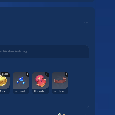
al für den Aufstieg
20.000
1
3
3
ora
Varunada-Lasurit-Splitter
Hennabeere
Verblasste rote Seide