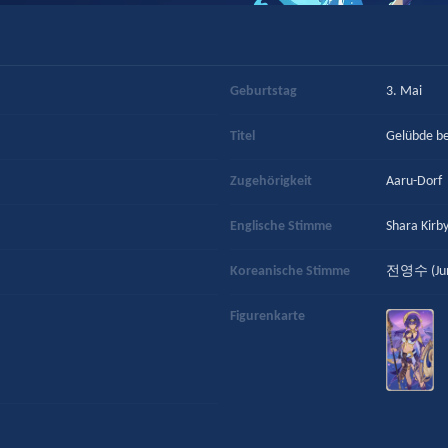
Geburtstag
3. Mai
Titel
Gelübde be
Zugehörigkeit
Aaru-Dorf
Englische Stimme
Shara Kirb
Koreanische Stimme
전영수 (Jun
Figurenkarte