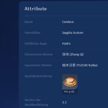
Attribute
Name
Candace
Sternbilder
Saggita Scutum
Göttliches Auge
Hydro
Chinesische Stimme
张琦 (Zhang Qi)
Japanische Stimme
柚木涼香 (YUZUKI Ryōka)
Spezialzubereitung
Mit größter Hingabe
Version der
3.1
Veröffentlichung