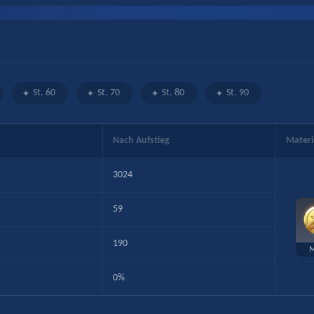
St. 60
St. 70
St. 80
St. 90
Nach Aufstieg
Materi
3024
59
190
M
0%