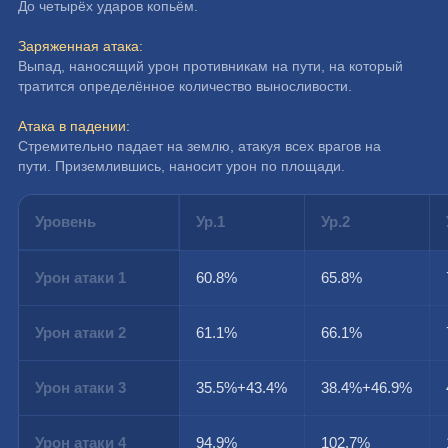
До четырёх ударов копьём.
Заряженная атака:
Выпад, наносящий урон противникам на пути, на который 
тратится определённое количество выносливости.
Атака в падении:
Стремительно падает на землю, атакуя всех врагов на 
пути. Приземлившись, наносит урон по площади.
Уровень
Ур.1
Ур.2
Урон атаки 1
60.8%
65.8%
Урон атаки 2
61.1%
66.1%
Урон атаки 3
35.5%+43.4%
38.4%+46.9%
Урон атаки 4
94.9%
102.7%