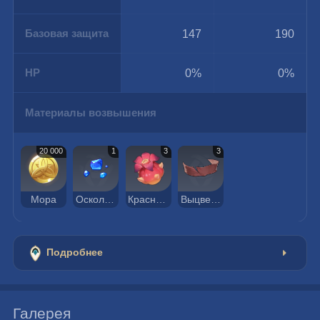
Базовая защита
147
190
HP
0%
0%
Материалы возвышения
20 000
1
3
3
Мора
Осколок лазурита Варунада
Красноплодник
Выцветший красный шёлк
Подробнее
Галерея