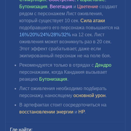
Бутонизация
, 
Вегетация 
и 
Цветение 
создают 
рядом с персонажем Лист оживления, 
который существует 10 сек. 
Сила атаки
подобравшего его персонажа повышается на 
16%
/
20%
/
24%
/
28%
/
32%
 на 12 сек. Лист 
оживления может возникнуть раз в 20 сек. 
Этот эффект срабатывает, даже если 
экипированный персонаж не на поле боя.
Рекомендуется только в отрядах с 
Дендро 
персонажами, когда Кандакия вызывает 
реакцию 
Бутонизация
.
Лист оживления необходимо подбирать 
персонажу, наносящему 
основной урон
.
В артефактах стоит сосредоточиться на
восстановлении энергии
 и 
HP
.
Где найти: