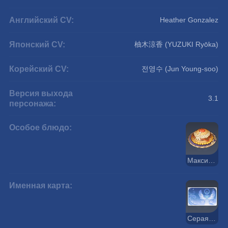
Английский CV:
Heather Gonzalez
Японский CV:
柚木涼香 (YUZUKI Ryōka)
Корейский CV:
전영수 (Jun Young-soo)
Версия выхода
3.1
персонажа:
Особое блюдо:
Максимальная забота
Именная карта:
Серая цапля