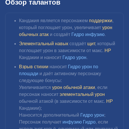
Обзор талантов
Кандакия является персонажем 
поддержки
, 
который поглощает урон, увеличивает 
урон 
обычных атак
 и создаёт 
Гидро инфузию
.
Элементальный навык
 создаёт 
щит
, который 
поглощает урон в зависимости от макс. 
HP 
Кандакии и наносит 
Гидро урон
.
Взрыв стихии
 наносит 
Гидро урон по 
площади
 и даёт активному персонажу 
следующие бонусы:
Увеличивается 
урон обычной атаки
, если 
персонаж наносит 
элементальный урон
обычной атакой (в зависимости от макс. 
HP 
Кандакии);
Наносится дополнительный 
Гидро урон
;
Персонаж получает 
инфузию Гидро
, если 
использует копьё, одноручный или двуручный 