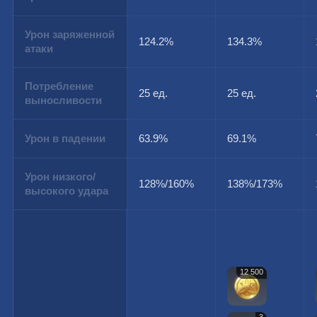
Урон заряженной
124.2%
134.3%
атаки
Потребление
25 ед.
25 ед.
выносливости
Урон в падении
63.9%
69.1%
Урон низкого/
128%/160%
138%/173%
высокого удара
12 500