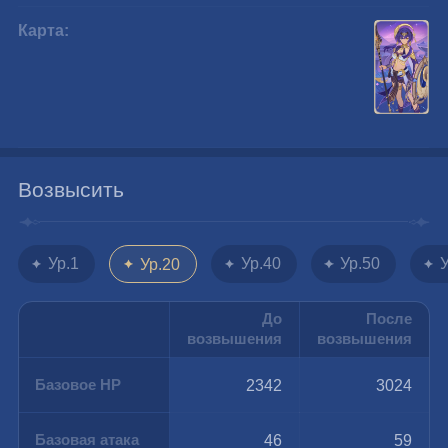
Карта:
Возвысить
Ур.1
Ур.40
Ур.50
Ур.20
До
После
возвышения
возвышения
Базовое HP
2342
3024
Базовая атака
46
59