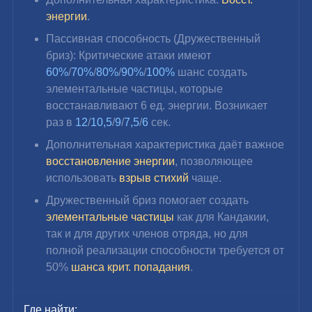
энергии
.
Пассивная способность (Дружественный 
бриз): Критические атаки имеют 
60%
/
70%
/
80%
/
90%
/
100%
 шанс создать 
элементальные частицы, которые 
восстанавливают 6 ед. энергии. Возникает 
раз в 
12
/
10,5
/
9
/
7,5
/
6 
сек.
Дополнительная характеристика даёт важное 
восстановление энергии
, позволяющее 
использовать 
взрыв стихий
 чаще.
Дружественный бриз помогает создать 
элементальные частицы
 как для Кандакии, 
так и для других членов отряда, но для 
полной реализации способности требуется от 
50% 
шанса крит. попадания
.
Где найти: