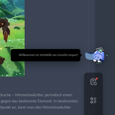
🎉 Willkommen im HoYoWiki von Genshin Impact!
ndrache – Himmelswächter periodisch einen 
nd gegen das bestimmte Element. In bestimmten 
Zeitpunkt an, kann man den Himmelswächter 