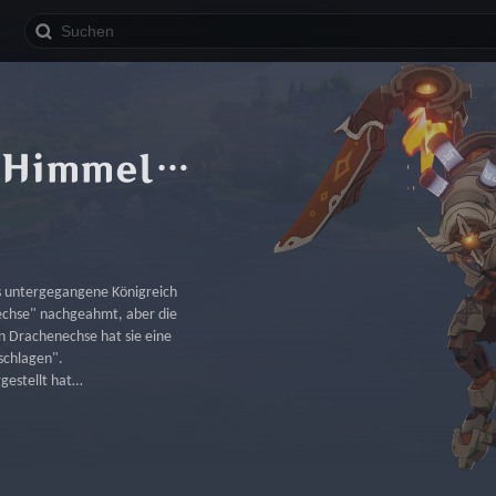
Ruinendrache – Himmelswächter
s untergegangene Königreich 
echse" nachgeahmt, aber die 
en Drachenechse hat sie eine 
schlagen".
rgestellt hat…