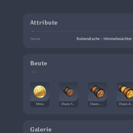
Attribute
Name
Ruinendrache – Himmelswächter
Beute
Mora
Chaos-Speicher
Chaos-Modul
Chaos-Anker
Galerie