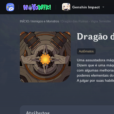
Genshin Impact
INÍCIO
/
Inimigos e Monstros
/
Dragão das Ruínas - Vigia Terrestre
Dragão d
Autômatos
Uma assustadora máqu
Dizem que é uma máqui
com algumas melhorias 
poderes elementais do
A julgar por suas habi
Atributos