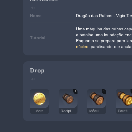
Nome
Dragão das Ruínas - Vigia Ter
Uma máquina das ruínas capaz 
a batalha uma inundação ener
Tutorial
Enquanto se prepara para lan
núcleo
, paralisando-o e anu
Drop
1
1
Mora
Recipiente do Caos
Módulo do Caos
Parafuso do Caos