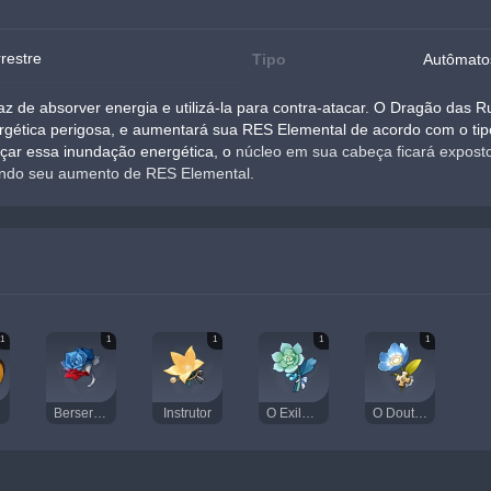
restre
Tipo
Autômato
de absorver energia e utilizá-la para contra-atacar. O Dragão das Ru
gética perigosa, e aumentará sua RES Elemental de acordo com o tipo 
çar essa inundação energética, o 
núcleo em sua cabeça ficará exposto
lando seu aumento de RES Elemental.
1
1
1
1
1
Berserker
Instrutor
O Exilado
O Doutor viajante