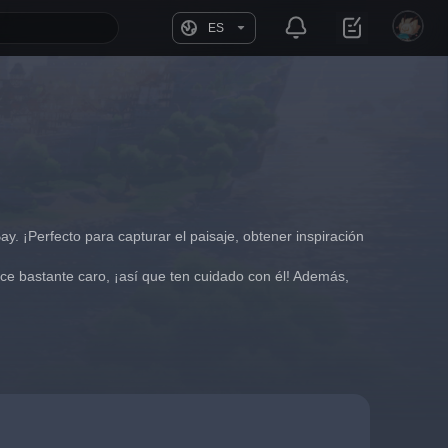
ES
 ¡Perfecto para capturar el paisaje, obtener inspiración 
e bastante caro, ¡así que ten cuidado con él! Además, 