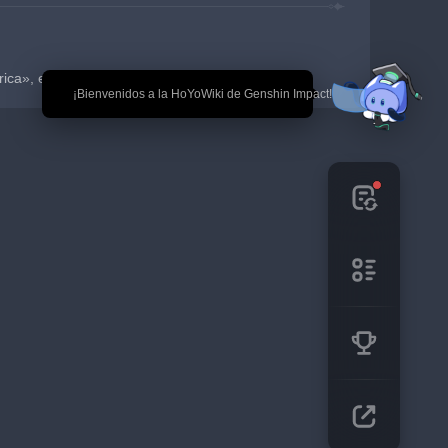
ca», evento exclusivo de la versión 3.0
🎉 ¡Bienvenidos a la HoYoWiki de Genshin Impact!