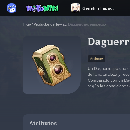
Genshin Impact
Inicio
/
Productos de Teyvat
/
Daguerrotipo primoroso
Daguerr
Artilugio
Un Daguerrotipo que el
de la naturaleza y rec
Comparado con un Dague
según las condiciones 
Atributos