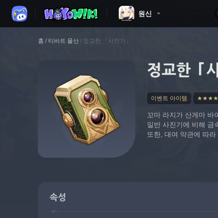
원신
홈
/
티바트 물산
/
정교한 「사진기」
정교한 「
이벤트 아이템
★★★
꼬마 라지가 산게마 바이
일반 사진기에 비해 금
또한, 대여 약관에 따라
속성