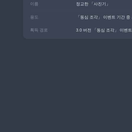
이름
정교한 「사진기」
용도
「동심 조각」 이벤트 기간 중
획득 경로
3.0 버전 「동심 조각」 이벤