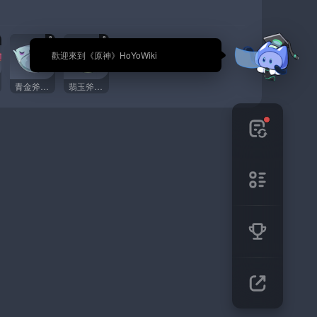
8
8
🎉 歡迎來到《原神》HoYoWiki
青金斧槍魚
翡玉斧槍魚