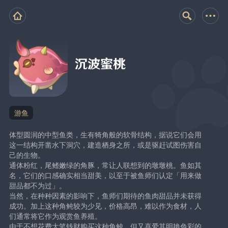
沉波蜜桃
游鱼
体型圆润的中型鱼类，生有犄角般的软骨结构，据说它们会用
这一结构开凿水下洞穴，建造栖身之所，或是驱赶试图伤害自
己的生物。
通体粉红，尾鳍嫩绿的角豚，常让人联想到的墩墩桃。鱼如其
名，它们的口感确实相当甜美，以至于被鱼师们认定「用来做
甜品都不为过」。
当然，在种种因素的影响下，鱼师们期待的鱼肉甜品并未获得
成功。加上这种角鲀较为少见，价格高昂，难以作为食材，人
们通常将它作为观赏鱼养殖。
由于不想花费大笔钱财购买这种角鲀，但又喜爱其明艳色彩的