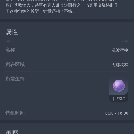
客户基数较大，甚至有商人反其道而行之，当真用墩墩桃制作
了这种角鲀的模型，销量还相当不错。
属性
名称
沉波蜜桃
所在区域
无郁稠林
所需鱼饵
甘露饵
钓鱼时间
6:00 - 18:00
画廊