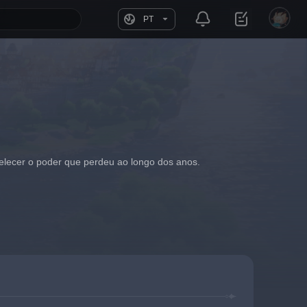
PT
elecer o poder que perdeu ao longo dos anos.