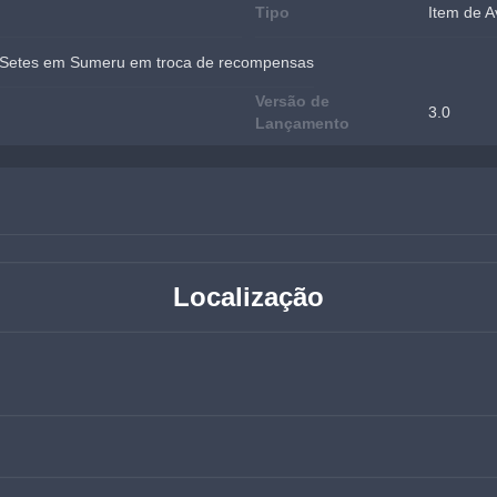
Tipo
Item de A
s Setes em Sumeru em troca de recompensas
Versão de
3.0
Lançamento
Localização