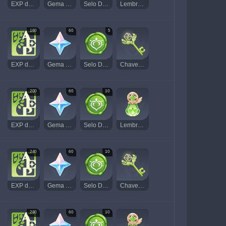
EXP de Aventura
Gema Essencial
Selo Dendro
Lembrança de Vegetação Exuberante
160
60
5
EXP de Aventura
Gema Essencial
Selo Dendro
Chave do Santuário das Profundezas de Sumeru
200
60
10
EXP de Aventura
Gema Essencial
Selo Dendro
Lembrança de Vegetação Exuberante
240
60
10
EXP de Aventura
Gema Essencial
Selo Dendro
Chave do Santuário das Profundezas de Sumeru
280
60
10