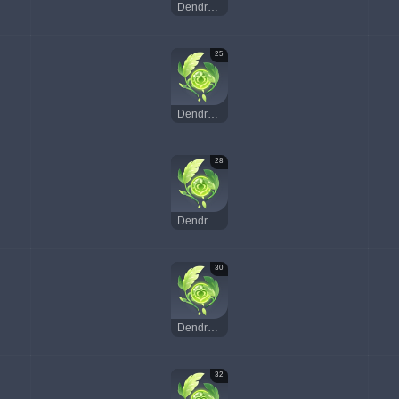
Dendroculus
25
Dendroculus
28
Dendroculus
30
Dendroculus
32