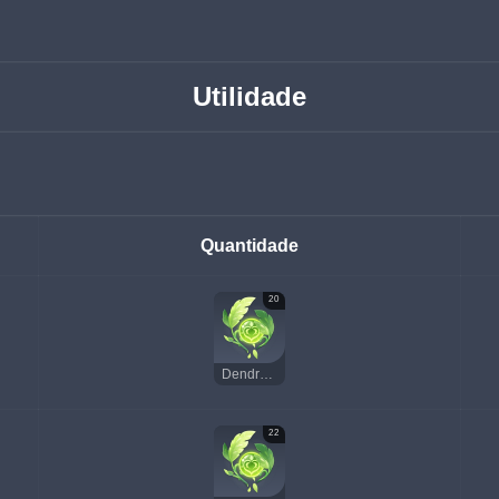
Utilidade
Quantidade
20
Dendroculus
22