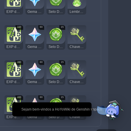
EXP de Aventura
Gema Essencial
Selo Dendro
Lembrança de Vegetação Exuberante
320
60
15
EXP de Aventura
Gema Essencial
Selo Dendro
Chave do Santuário das Profundezas de Sumeru
360
60
15
EXP de Aventura
Gema Essencial
Selo Dendro
Chave do Santuário das Profundezas de Sumeru
400
60
15
🎉 Sejam bem-vindos a HoYoWiki de Genshin Impact!
EXP de Aventura
Gema Essencial
Selo Dendro
Chave do Santuário das Profundezas de Sumeru