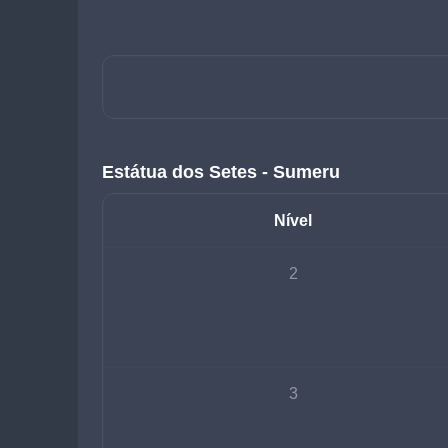
Estátua dos Setes - Sumeru
Nível
2
3