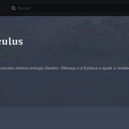
ulus
umulou intensa energia Dendro. Ofereça-o à Estátua e ajude a restab