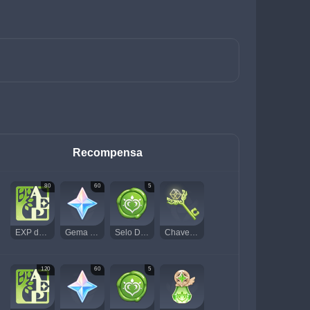
Recompensa
80
60
5
EXP de Aventura
Gema Essencial
Selo Dendro
Chave do Santuário das Profundezas de Sumeru
120
60
5