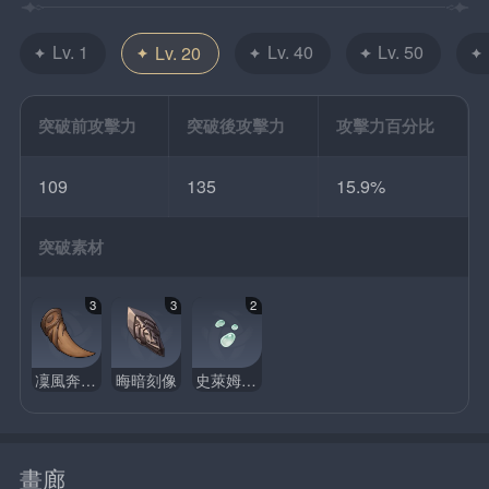
Lv. 1
Lv. 40
Lv. 50
Lv. 20
突破前攻擊力
突破後攻擊力
攻擊力百分比
109
135
15.9%
突破素材
3
3
2
凜風奔狼的始齔
晦暗刻像
史萊姆凝液
畫廊