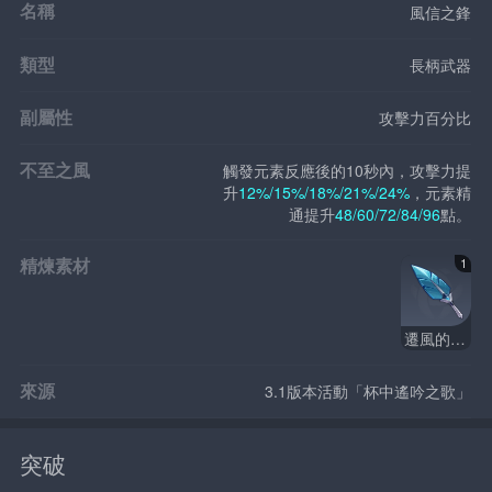
名稱
風信之鋒
類型
長柄武器
副屬性
攻擊力百分比
不至之風
觸發元素反應後的10秒內，攻擊力提
升
12%/15%/18%/21%/24%
，元素精
通提升
48/60/72/84/96
點。
精煉素材
1
遷風的蒼翎
來源
3.1版本活動「杯中遙吟之歌」
突破