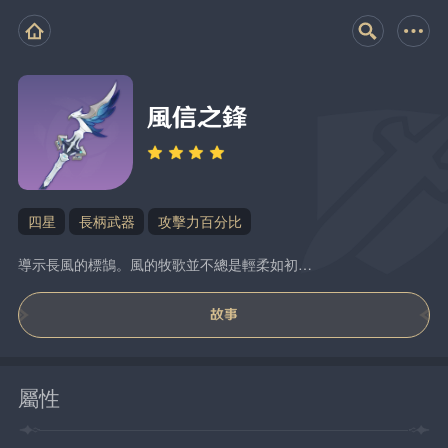
風信之鋒
四星
長柄武器
攻擊力百分比
導示長風的標鵠。風的牧歌並不總是輕柔如初…
故事
屬性