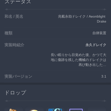
ステータス
和名 / 英名
兆載永劫ドレイク / Aeonblight 
Drake
種類
自律装置
実装時紹介
永久ドレイク
長い眠りから目覚めた後、かつて大
地に傷跡を残した機械のドレイクは
再び動き出した…
実装バージョン
3.1
ドロップ