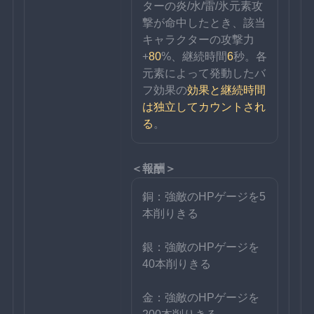
ターの炎/水/雷/氷元素攻
撃が命中したとき、該当
キャラクターの攻撃力
+
80
%、継続時間
6
秒。各
元素によって発動したバ
フ効果の
効果と継続時間
は独立してカウントされ
る
。
＜報酬＞
銅：強敵のHPゲージを5
本削りきる
銀：強敵のHPゲージを
40本削りきる
金：強敵のHPゲージを