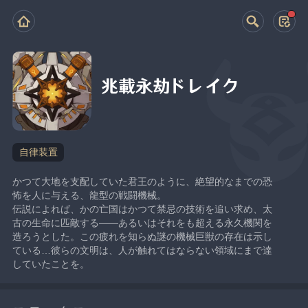
兆載永劫ドレイク
自律装置
かつて大地を支配していた君王のように、絶望的なまでの恐
怖を人に与える、龍型の戦闘機械。
伝説によれば、かの亡国はかつて禁忌の技術を追い求め、太
古の生命に匹敵する——あるいはそれをも超える永久機関を
造ろうとした。この疲れを知らぬ謎の機械巨獣の存在は示し
ている…彼らの文明は、人が触れてはならない領域にまで達
していたことを。