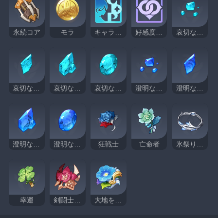
永続コア
モラ
キャラクター経験値
好感度経験値
哀切なアイスクリスタル・砕屑
哀切なアイスクリスタル・欠片
哀切なアイスクリスタル・塊
哀切なアイスクリスタル
澄明なラピスラズリ・砕屑
澄明なラピスラズリ・欠片
澄明なラピスラズリ・塊
澄明なラピスラズリ
狂戦士
亡命者
氷祭りの人
幸運
剣闘士のフィナーレ
大地を流浪する楽団