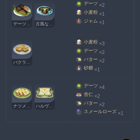
デーツ
×2
小麦粉
×1
ジャム
×1
デーツナン
古風な製法のデーツナン
小麦粉
×3
デーツ
×2
バター
×2
バクラヴァ
砂糖
×1
デーツ
×4
杏仁
×2
バター
×2
ナツメヤシキャンディ
ハルヴァマズダ
スメールローズ
×1