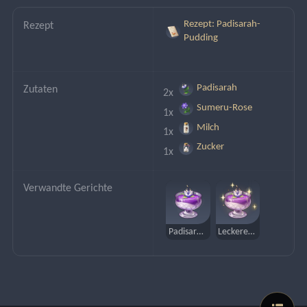
Rezept: Padisarah-
Rezept
Pudding
Padisarah
Zutaten
2x 
Sumeru-Rose
1x 
Milch
1x 
Zucker
1x 
Verwandte Gerichte
Padisarah-Pudding
Leckerer Padisarah-Pudding