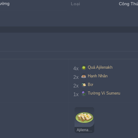
Đường
Loại
Công Th
Quả Ajilenakh
4x 
Hạnh Nhân
2x 
Bơ
2x 
Tường Vi Sumeru
1x 
Ajilenakh Ngào Đường