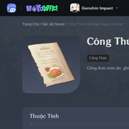
Genshin Impact
Trang Chủ
/
Sản vật Teyvat
/
Công Thức: Ajilenakh Ngào Đường
Công Th
Công Thức
Công thức món ăn, ghi
Thuộc Tính