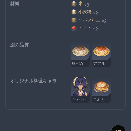
米
材料
×3
小麦粉
×2
ツルツル豆
×2
トマト
×2
別の品質
微妙なアアルコシャリ
アアルコシャリ
オリジナル料理キャラ
キャンディス
至れり尽くせり