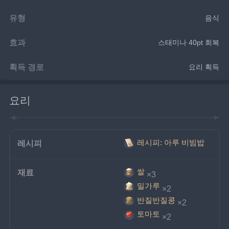
유형
음식
효과
스태미나 40pt 회복
획득 경로
요리 획득
요리
레시피: 아루 비빔밥
레시피
쌀
재료
×3
밀가루
×2
반질반질콩
×2
토마토
×2