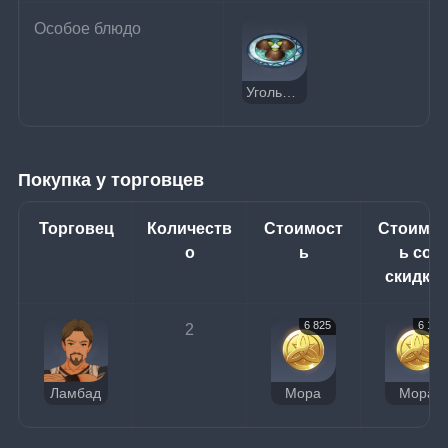
Особое блюдо
Угольная лепёшка аджиленах по старинному рецепту
Покупка у торговцев
Торговец
Количеств
Стоимост
Стоимос
о
ь
ь со 
скидко
6 825
6 140
2
Ламбад
Мора
Мора