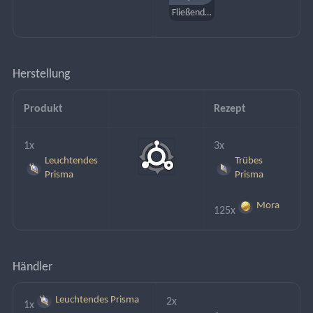
Fließende Träume von tausend Nächten
Herstellung
Produkt
Rezept
1x
3x
Leuchtendes
Trübes
Prisma
Prisma
Mora
125x
Händler
Leuchtendes Prisma
2x
1x