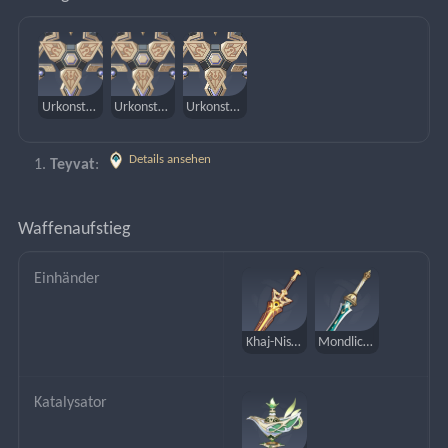
Urkonstrukt – Sonde
Urkonstrukt – Umformer
Urkonstrukt – Kraftfelderzeuger
Details ansehen
Teyvat
: 
Waffenaufstieg
Einhänder
Khaj-Nisut-Schlüssel
Mondlicht von Xiphos
Katalysator