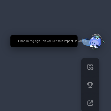
🎉 Chào mừng bạn đến với Genshin Impact HoYoWiki