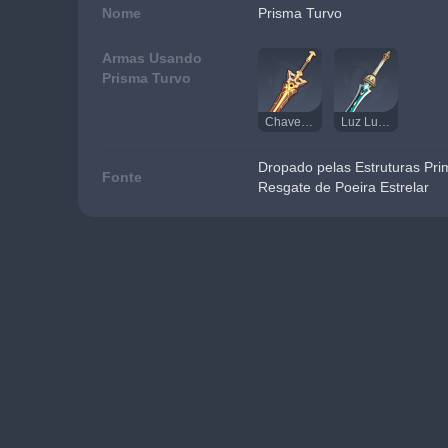
Nome
Prisma Turvo
Armas Usando
Prisma Turvo
Chave de Hierofania
Luz Lunar de Xiphos
Dropado pelas Estruturas Pri
Fonte
Resgate de Poeira Estrelar