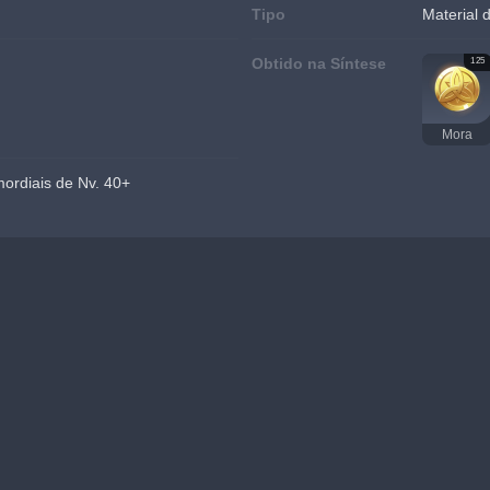
Tipo
Material
Obtido na Síntese
125
Mora
mordiais de Nv. 40+