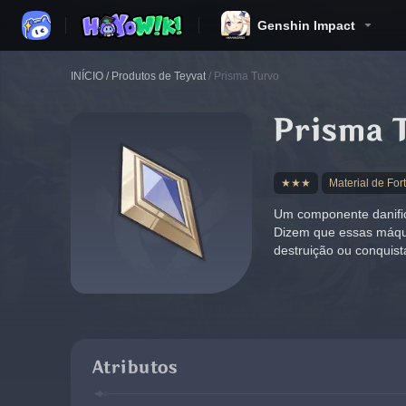
Genshin Impact
INÍCIO
/
Produtos de Teyvat
/
Prisma Turvo
Prisma 
★★★
Material de Fo
Um componente danifica
Dizem que essas máqui
destruição ou conquist
Atributos