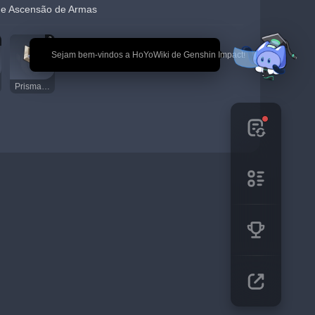
 de Ascensão de Armas
3
🎉 Sejam bem-vindos a HoYoWiki de Genshin Impact!
Prisma Danificado