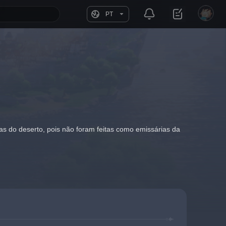
PT
 do deserto, pois não foram feitas como emissárias da 