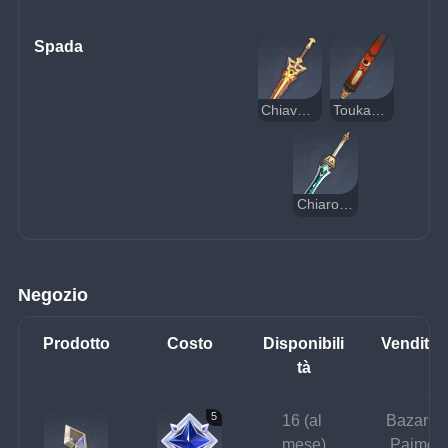
Spada
Chiave del Khaj-Nisut
Toukabou Shigure
Chiarore di Xiphos
Negozio
Prodotto
Costo
Disponibili
Venditor
tà
5
16 (al 
Bazar di
mese)
Paimon