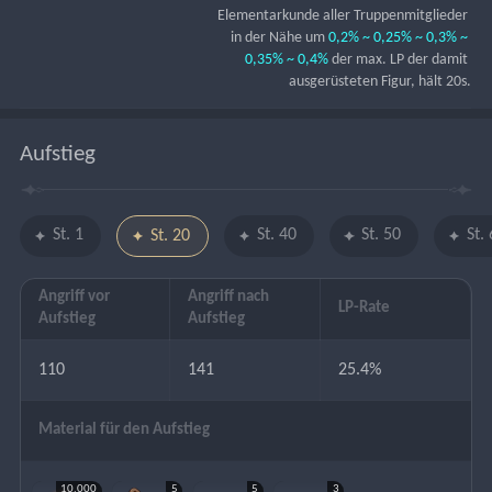
Elementarkunde aller Truppenmitglieder 
in der Nähe um 
0,2% ~ 0,25% ~ 0,3% ~ 
0,35% ~ 0,4%
 der max. LP der damit 
ausgerüsteten Figur, hält 20s.
Aufstieg
St. 1
St. 40
St. 50
St.
St. 20
Angriff vor
Angriff nach
LP-Rate
Aufstieg
Aufstieg
110
141
25.4%
Material für den Aufstieg
10.000
5
5
3