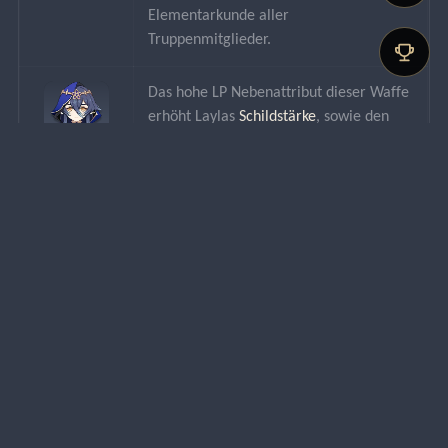
Elementarkunde aller 
Truppenmitglieder.
Das hohe LP Nebenattribut dieser Waffe 
erhöht Laylas 
Schildstärke
, sowie den 
Kryo-SCH
 ihrer Spezialfähigkeit. Nach 
Layla
dem Auslösen ihres Talents 
Ungestörter 
Schlaf
 kann sie auch den
 Kryo-SCH
 ihrer 
Elementarfähigkeit erhöhen. Durch den 
passiven Effekt 
Im Sandmeer 
versunkenes Epos
 wird die 
Elementarkunde aller 
Truppenmitglieder zusätzlich erhöht.
Datenschutzrichtlinien für die Community