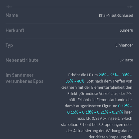
Name
Khaj-Nisut-Schlüssel
Herkunft
Sumeru
Typ
Einhänder
Nebenattribute
LP-Rate
Im Sandmeer
Erhöht die LP um 
20% ~ 25% ~ 30% ~ 
versunkenes Epos
35% ~ 40%
. Löst nach dem Treffen von 
Gegnern mit der Elementarfähigkeit den 
Effekt „Grandiose Verse" aus, der 20s 
hält: Erhöht die Elementarkunde der 
damit ausgerüsteten Figur um 
0,12% ~ 
0,15% ~ 0,18% ~ 0,21% ~ 0,24%
 ihrer 
max. LP, 0,3s Abklingzeit, 3-fach 
stapelbar. Erhöht bei 3 Stapelungen oder 
der Aktualisierung der Wirkungsdauer 
der dritten Stapelung die 