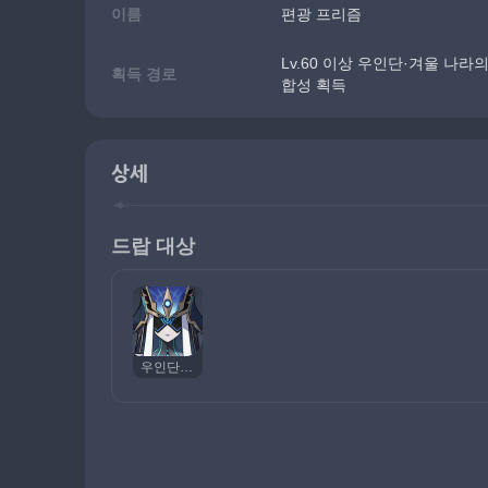
이름
편광 프리즘
Lv.60 이상 우인단·겨울 나라
획득 경로
합성 획득
상세
드랍 대상
우인단·거울의 여인