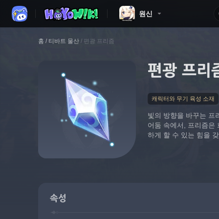
원신
홈
/
티바트 물산
/
편광 프리즘
편광 프리
캐릭터와 무기 육성 소재
빛의 방향을 바꾸는 프
어둠 속에서, 프리즘은
하게 할 수 있는 힘을 
속성