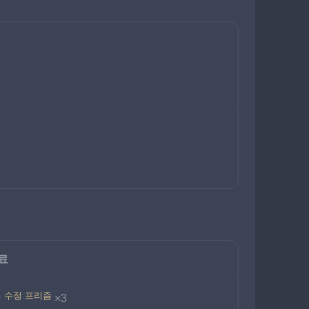
료
수정 프리즘
×3