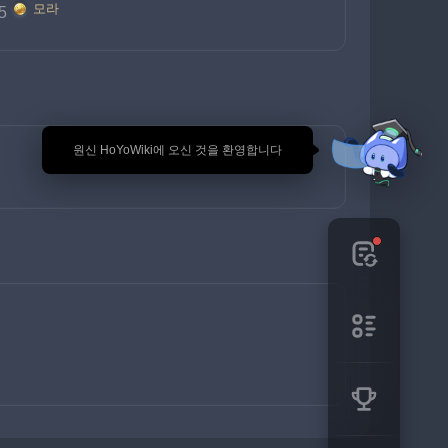
모라
5
🎉 원신 HoYoWiki에 오신 것을 환영합니다