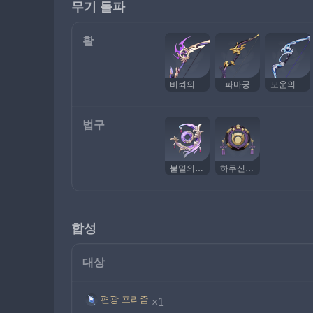
무기 돌파
활
비뢰의 고동
파마궁
모운의 달
법구
불멸의 달빛
하쿠신의 고리
합성
대상
편광 프리즘
×1