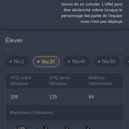
bonus de se cumuler. L'effet peut 
être déclenché même lorsque le 
personnage fait partie de l'équipe 
mais n'est pas déployé.
Élever
Niv.1
Niv.40
Niv.50
Niv.20
ATQ avant
ATQ après
Maîtrise
élévation
élévation
élémentaire
109
135
64
Matériaux d'élévation
5 000
3
3
2