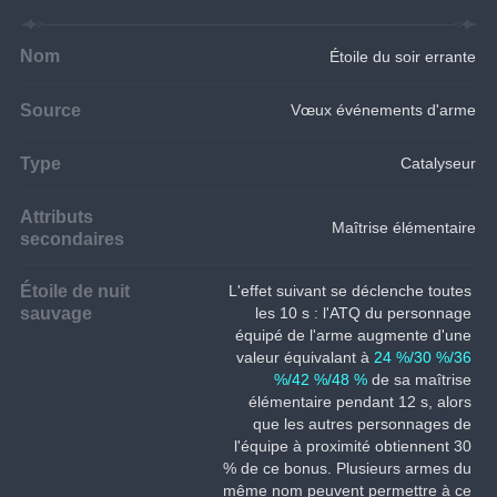
Nom
Étoile du soir errante
Source
Vœux événements d'arme
Type
Catalyseur
Attributs
Maîtrise élémentaire
secondaires
Étoile de nuit
L'effet suivant se déclenche toutes 
sauvage
les 10 s : l'ATQ du personnage 
équipé de l'arme augmente d'une 
valeur équivalant à 
24 %/30 %/36 
%/42 %/48 %
 de sa maîtrise 
élémentaire pendant 12 s, alors 
que les autres personnages de 
l'équipe à proximité obtiennent 30 
% de ce bonus. Plusieurs armes du 
même nom peuvent permettre à ce 