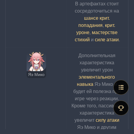
В артефактах стоит 
сосредоточиться на 
шансе крит. 
попадания
, 
крит. 
уроне
, 
мастерстве 
стихий
 и 
силе атаки
.
Дополнительная 
характеристика 
увеличит урон 
Яэ Мико
элементального 
навыка
 Яэ Мико и 
будет ей полезна при 
игре через реакции. 
Кроме того, пассивная 
характеристика 
увеличит 
силу атаки
Яэ Мико и другим 