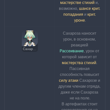
мастерстве стихий
 и, 
возможно, 
шансе крит. 
попадания
 и 
крит. 
уроне
.
Сахароза наносит 
урон, в основном, 
реакцией 
Сахароза
Рассеивание
, урон от 
которой зависит от 
мастерства стихий
. 
Пассивная 
способность повысит 
силу атаки
 Сахарозе и 
другим членам отряда, 
даже если Сахароза 
не на поле.
В артефактах стоит 
сосредоточиться на 