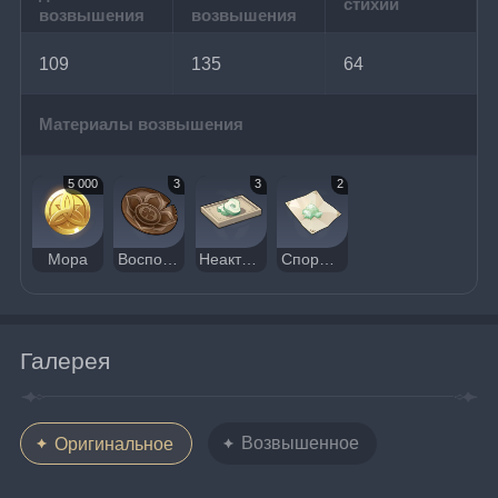
стихий
возвышения
возвышения
109
135
64
Материалы возвышения
5 000
3
3
2
Мора
Воспоминания цветущего оазиса
Неактивное ядро плесенника
Споры плесенника
Галерея
Возвышенное
Оригинальное