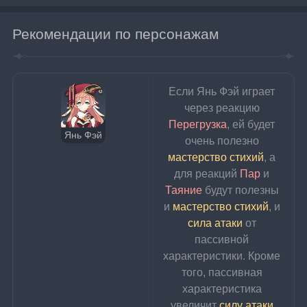
Рекомендации по персонажам
Если Янь Фэй играет 
через реакцию 
Перегрузка
, ей будет 
Янь Фэй
очень полезно 
мастерство стихий
, а 
для реакций 
Пар 
и 
Таяние 
будут полезны 
и 
мастерство стихий
, и 
сила атаки
 от 
пассивной 
характеристики. Кроме 
того, пассивная 
характеристика 
увеличит 
силу атаки