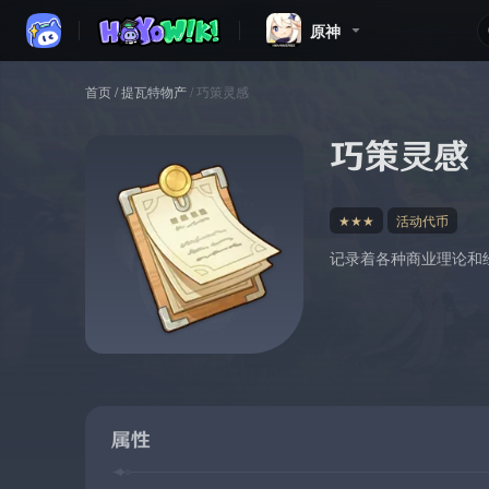
原神
首页
/
提瓦特物产
/
巧策灵感
巧策灵感
★★★
活动代币
记录着各种商业理论和
属性