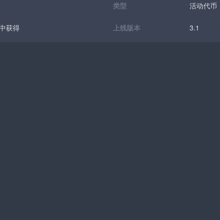
类型
活动代币
」中获得
上线版本
3.1