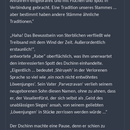
Anführern eingebrannt und mit Flüchen und Spott in 
Verbindung gebracht. Eine Tradition unseres Stammes ... 
aber bestimmt haben andere Stämme ähnliche 
Traditionen.“
„Haha! Das Bewusstsein von Sterblichen verfließt wie 
Treibsand mit dem Wind der Zeit. Außerordentlich 
erstaunlich!“,
antwortete „Rabe“ oberflächlich, was ihm unerwartet 
den interessierten Spott des Dschinn einhandelte.
„Eigentlich ... bedeutet ‚Shiruyeh‘ in der Verlorenen 
Sprache so viel wie ‚ein noch nicht entwöhntes 
Löwenjunges‘. Sein Vater ‚Parvezravan‘ verlieh seinem 
neugeborenen Sohn diesen Namen, ohne zu ahnen, dass 
er, der Vasallenfürst, der sich selbst als ‚Geist des 
unablässigen Sieges‘ ansah, von seinem geliebten 
‚Löwenjungen‘ in Stücke zerrissen werden würde ...“
Der Dschinn machte eine Pause, denn er schien zu 