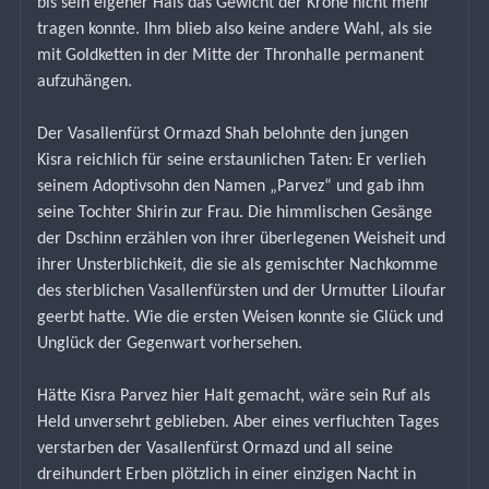
bis sein eigener Hals das Gewicht der Krone nicht mehr 
tragen konnte. Ihm blieb also keine andere Wahl, als sie 
mit Goldketten in der Mitte der Thronhalle permanent 
aufzuhängen.
Der Vasallenfürst Ormazd Shah belohnte den jungen 
Kisra reichlich für seine erstaunlichen Taten: Er verlieh 
seinem Adoptivsohn den Namen „Parvez“ und gab ihm 
seine Tochter Shirin zur Frau. Die himmlischen Gesänge 
der Dschinn erzählen von ihrer überlegenen Weisheit und 
ihrer Unsterblichkeit, die sie als gemischter Nachkomme 
des sterblichen Vasallenfürsten und der Urmutter Liloufar 
geerbt hatte. Wie die ersten Weisen konnte sie Glück und 
Unglück der Gegenwart vorhersehen.
Hätte Kisra Parvez hier Halt gemacht, wäre sein Ruf als 
Held unversehrt geblieben. Aber eines verfluchten Tages 
verstarben der Vasallenfürst Ormazd und all seine 
dreihundert Erben plötzlich in einer einzigen Nacht in 