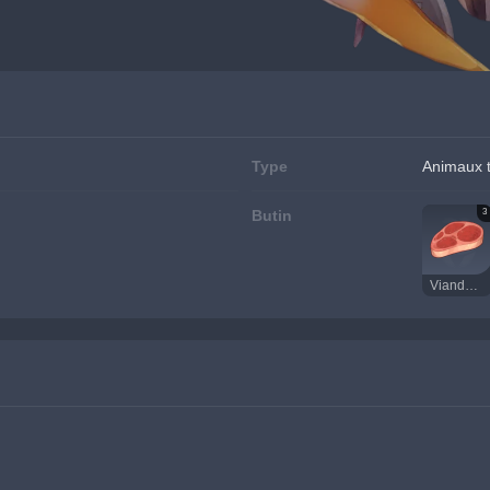
Type
Animaux t
3
Butin
Viande crue