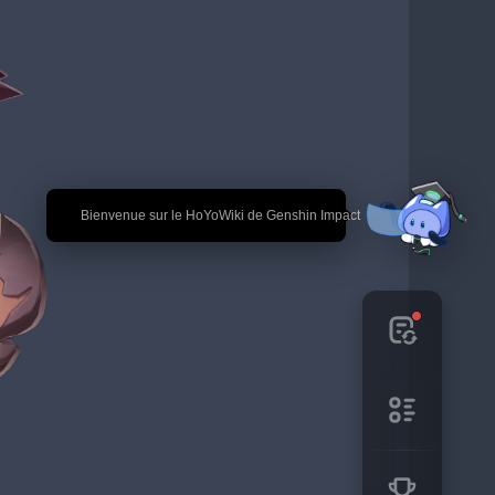
🎉 Bienvenue sur le HoYoWiki de Genshin Impact