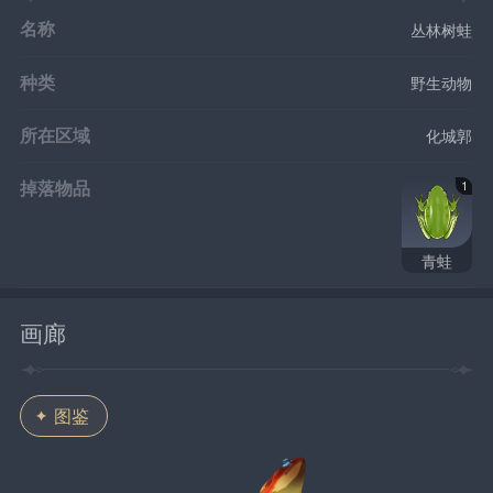
名称
丛林树蛙
种类
野生动物
所在区域
化城郭
掉落物品
1
青蛙
画廊
图鉴