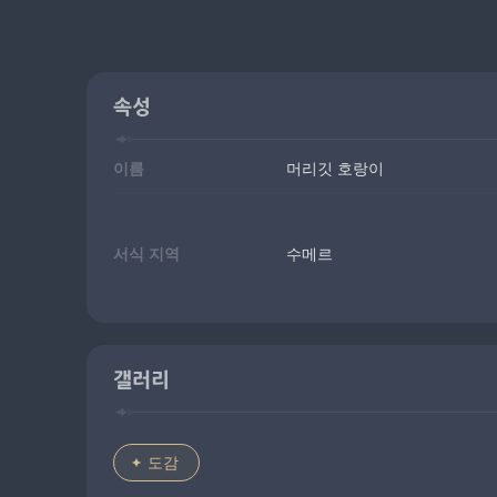
속성
이름
머리깃 호랑이
서식 지역
수메르
갤러리
도감