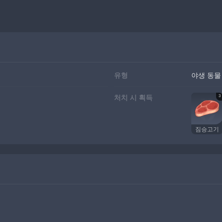
유형
야생 동물 
3
처치 시 획득
짐승고기