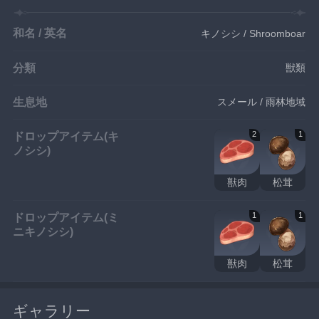
和名 / 英名
キノシシ / Shroomboar
分類
獣類
生息地
スメール / 雨林地域
ドロップアイテム(キ
2
1
ノシシ)
獣肉
松茸
ドロップアイテム(ミ
1
1
ニキノシシ)
獣肉
松茸
ギャラリー