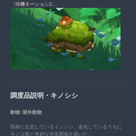
「待機モーション2」
調度品説明・キノシシ
動物ｰ屋外動物
雨林に生息しているイノシシ、進化しているうちに
キノコ類と奇妙な共生関係を築いた。