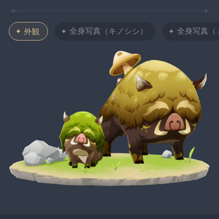
全身写真（キノシシ）
全身写真（
外観