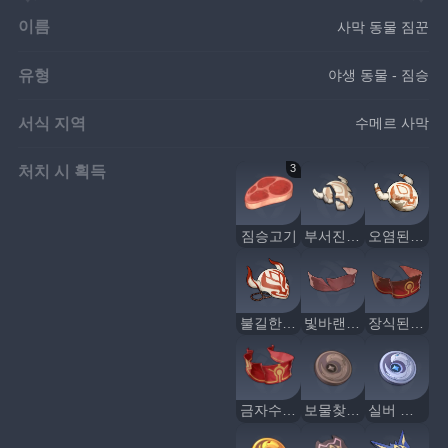
이름
사막 동물 짐꾼
유형
야생 동물 - 짐승
서식 지역
수메르 사막
처치 시 획득
3
짐승고기
부서진 가면
오염된 가면
불길한 가면
빛바랜 붉은 비단
장식된 붉은 비단
금자수 붉은 비단
보물찾기 까마귀 휘장
실버 까마귀 휘장