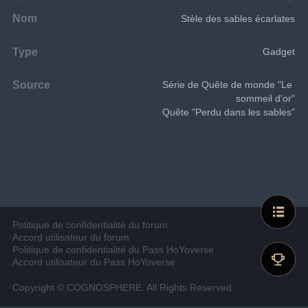
Nom
Stèle des sables écarlates
Type
Gadget
Source
Série de Quête de monde "Le 
sommeil d'or"
Quête "Perdu dans les sables"
Politique de confidentialité du forum
Accord utilisateur du forum
Politique de confidentialité du Pass HoYoverse
Accord utilisateur du Pass HoYoverse
Copyright © COGNOSPHERE. All Rights Reserved.