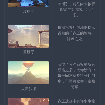
照指引，前往尚未被冒
险家与学者踏足之地
渡厄厅
吧。
根据祝祭厅的地图指示
得知的「赤王的智慧」
隐匿之处。
圣显厅
获得了赤沙石板的所有
权能之后，大赤沙海中
每一间宫室都将开启门
扉，不再将秘密与宝藏
隐藏。
大赤沙海
赤王遗迹中有许多事物