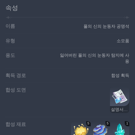
속성
이름
풀의 신의 눈동자 공명석
유형
소모품
용도
잃어버린 풀의 신의 눈동자 탐지에 사
용
획득 경로
합성 획득
합성 도면
설명서: 풀의 신의 눈동자 공명석
합성 재료
5
5
1