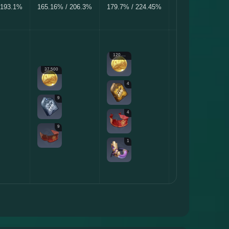
 193.1%
165.16% / 206.3%
179.7% / 224.45%
194.23% / 242.6
120.000
260.000
37.500
4
6
9
4
6
9
1
1