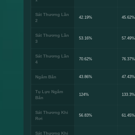
Sát Thương Lần
42.19%
45.62%
2
Sát Thương Lần
53.16%
57.49%
3
Sát Thương Lần
70.62%
76.37%
4
Ngắm Bắn
43.86%
47.43%
Tụ Lực Ngắm
124%
133.3%
Bắn
Sát Thương Khi
56.83%
61.45%
Rơi
Sát Thương Khi