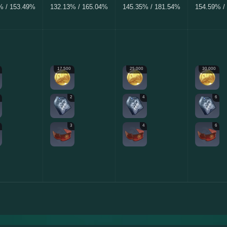
% / 153.49%
132.13% / 165.04%
145.35% / 181.54%
154.59% /
17.500
25.000
30.000
2
4
6
3
4
6