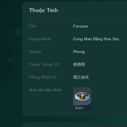
Thuộc Tính
Tên
Faruzan
Cung Mệnh
Cung Man Đằng Hoa Sức
Vision
Phong
Tiếng Trung CV
阎萌萌
Tiếng Nhật CV
堀江由衣
Món Ăn Đặc Biệt
Bánh Ajilenakh Nướng Cổ Điển