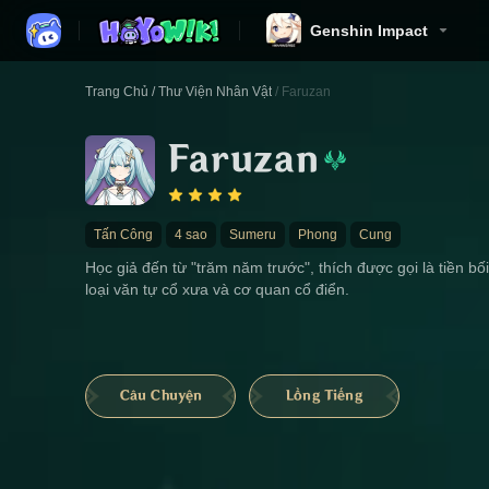
Genshin Impact
Trang Chủ
/
Thư Viện Nhân Vật
/
Faruzan
Faruzan
Tấn Công
4 sao
Sumeru
Phong
Cung
Học giả đến từ "trăm năm trước", thích được gọi là tiền bố
loại văn tự cổ xưa và cơ quan cổ điển.
Câu Chuyện
Lồng Tiếng