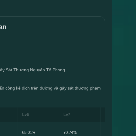
an
sẽ gây Sát Thương Nguyên Tố Phong.
ấn công kẻ địch trên đường và gây sát thương phạm 
Lv6
Lv7
Lv8
65.01%
70.74%
76.46%