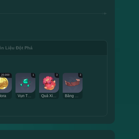
n Liệu Đột Phá
20.000
1
3
3
ora
Vụn Tùng Thạch Tự Tại
Quả Xích Niệm
Băng Đỏ Phai Màu