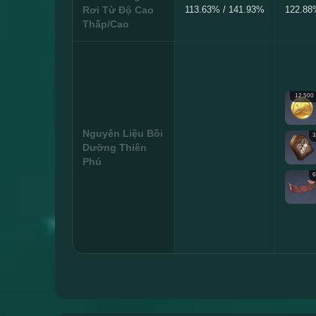
Rơi Từ Độ Cao
113.63% / 141.93%
122.88
Thấp/Cao
12.500
Nguyên Liệu Bồi
3
Dưỡng Thiên
Phú
6