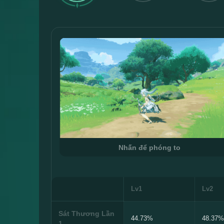
Nhấn để phóng to
Lv1
Lv2
Sát Thương Lần
44.73%
48.37%
1