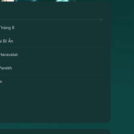
Tháng 8
i Bí Ẩn
Haravatat
Parekh
im