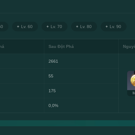
50
Lv. 60
Lv. 70
Lv. 80
Lv. 90
há
Sau Đột Phá
Nguyê
2661
55
175
M
0,0%