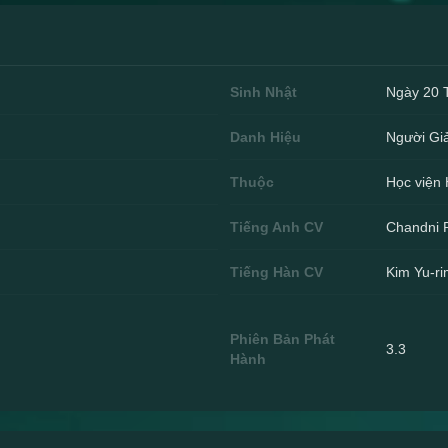
Sinh Nhật
Ngày 20 
Danh Hiệu
Người Giả
Thuộc
Học viện 
Tiếng Anh CV
Chandni 
Tiếng Hàn CV
Kim Yu-r
Phiên Bản Phát
3.3
Hành