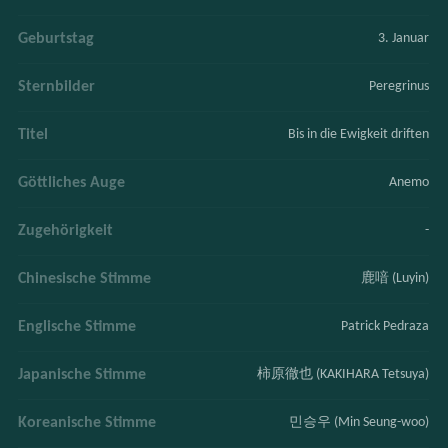
Geburtstag
3. Januar
Sternbilder
Peregrinus
Titel
Bis in die Ewigkeit driften
Göttliches Auge
Anemo
Zugehörigkeit
-
Chinesische Stimme
鹿喑 (Luyin)
Englische Stimme
Patrick Pedraza
Japanische Stimme
柿原徹也 (KAKIHARA Tetsuya)
Koreanische Stimme
민승우 (Min Seung-woo)