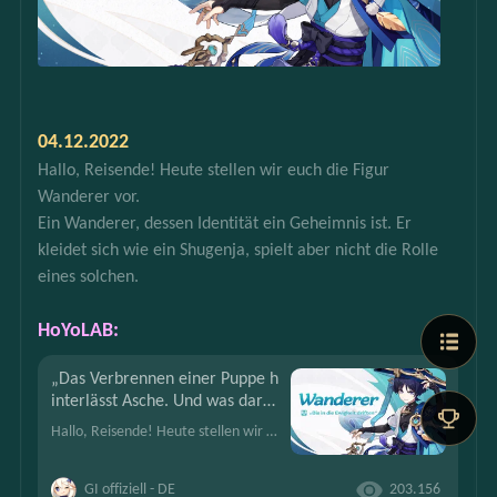
04.12.2022
Hallo, Reisende! Heute stellen wir euch die Figur 
Wanderer vor.
Ein Wanderer, dessen Identität ein Geheimnis ist. Er 
kleidet sich wie ein Shugenja, spielt aber nicht die Rolle 
eines solchen.
HoYoLAB:
„Das Verbrennen einer Puppe h
interlässt Asche. Und was dara
us entstehen wird ...“ – „Bis in d
Hallo, Reisende! Heute stellen wir euch die Figur Wanderer vor.Ein Wanderer, dessen Identität ein Geheimnis ist. Er kleidet sich wie ein Shugenja, spielt aber nicht die Rolle eines solchen.
ie Ewigkeit driften“ – Wanderer
GI offiziell - DE
203.156