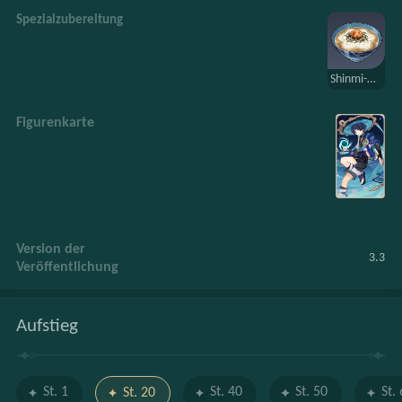
Spezialzubereitung
Shinmi-Chazuke
Figurenkarte
Version der
3.3
Veröffentlichung
Aufstieg
St. 1
St. 40
St. 50
St.
St. 20