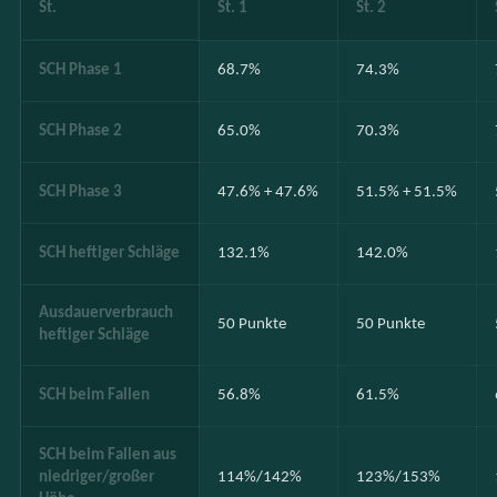
St.
St. 1
St. 2
SCH Phase 1
68.7%
74.3%
SCH Phase 2
65.0%
70.3%
SCH Phase 3
47.6% + 47.6%
51.5% + 51.5%
SCH heftiger Schläge
132.1%
142.0%
Ausdauerverbrauch
50 Punkte
50 Punkte
heftiger Schläge
SCH beim Fallen
56.8%
61.5%
SCH beim Fallen aus
niedriger/großer
114%/142%
123%/153%