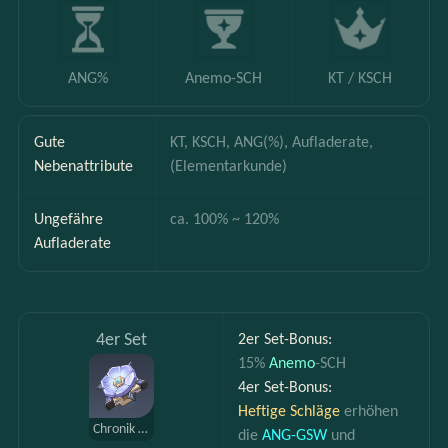
ANG%
Anemo-SCH
KT / KSCH
Gute 
KT, KSCH, ANG(%), Aufladerate, 
Nebenattribute
(Elementarkunde)
Ungefähre 
ca. 100% ~ 120%
Aufladerate
4er Set
2er Set-Bonus:
15% 
Anemo
-SCH
4er Set-Bonus:
Heftige Schläge 
erhöhen 
Chronik des Wüstenpavillons
die 
ANG-GSW
 und 