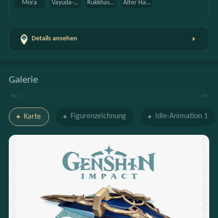
Mora
Vayuda-Türkis-Splitter
Rukkhashava-Pilz
Alter Handschutz
Details ansehen
Galerie
Figurenzeichnung
Idle-Animation 1
Karte