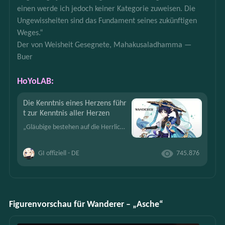
einen werde ich jedoch keiner Kategorie zuweisen. Die 
Ungewissheiten sind das Fundament seines zukünftigen 
Weges.“
Der von Weisheit Gesegnete, Mahakusaladhamma — 
Buer
HoYoLAB:
Die Kenntnis eines Herzens führ
t zur Kenntnis aller Herzen
„Gläubige bestehen auf die Herrlichkeit der Götter, Ungläubige jedoch bezeugen deren Rettung. Diesen einen werde ich jedoch keiner Kategorie zuweisen. Die Ungewissheiten sind das Fundament seines zukü
GI offiziell - DE
745.876
Figurenvorschau für Wanderer – „Asche“