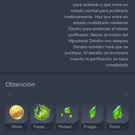
para activarlo y que entre en 
estado normal para purificarlo 
continuamente. Haz que entre en 
estado revitalizado mediante 
Electro para potenciar el efecto 
purificador. Atacar al núcleo del 
Hipostasis Dendro con ataques 
Dendro también hará que se 
purifique. El desafío se terminará 
cuando la purificación se haya 
completado.
Obtención
Mora
Trepadora supresora
Pedacito de esmeralda nagadus
Fragmento de esmeralda nagadus
Trozo de esmeralda nagadus