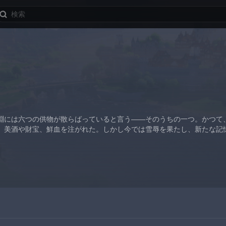
淵には六つの供物が散らばっていると言う——そのうちの一つ。かつて
、美酒や財宝、鮮血を注がれた。しかし今では雪辱を果たし、新たな記