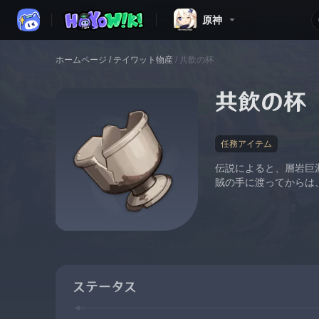
原神
ホームページ
/
テイワット物産
/
共飲の杯
共飲の杯
任務アイテム
伝説によると、層岩巨
賊の手に渡ってからは
ステータス