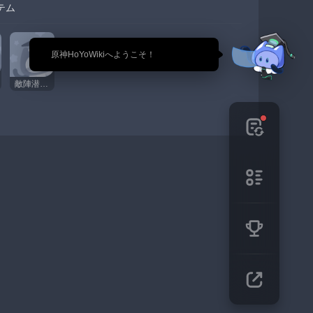
テム
🎉 原神HoYoWikiへようこそ！
敵陣潜入、知る者なし