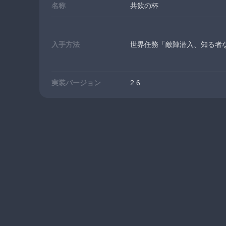
名称
共飲の杯
入手方法
世界任務「敵陣潜入、知る者
実装バージョン
2.6