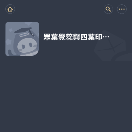
眾葉覺蕊與四葉印…