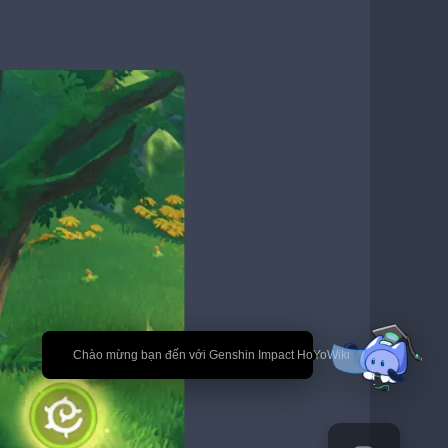
🎉 Chào mừng bạn đến với Genshin Impact HoYoWiki