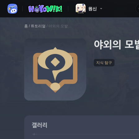
원신
홈
/
튜토리얼
/
야외의 모밭…
야외의 모
지식 탐구
갤러리