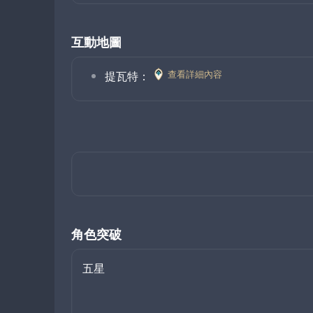
互動地圖
查看詳細內容
提瓦特：
角色突破
五星