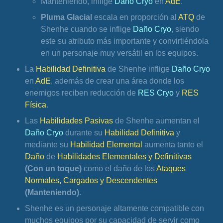
Manteniendo, inflige 
Daño Cryo
 en 
AdE
.
Pluma Glacial
 escala en proporción al 
ATQ 
de 
Shenhe cuando se inflige 
Daño Cryo
, siendo 
este su atributo más importante y convirtiéndola 
en un personaje muy versátil en los equipos.
La 
Habilidad Definitiva
 de Shenhe inflige 
Daño Cryo 
en 
AdE
, además de crear una área donde los 
enemigos reciben reducción de 
RES Cryo
 y 
RES 
Física
.
Las 
Habilidades Pasivas
 de Shenhe aumentan el 
Daño Cryo 
durante su 
Habilidad Definitiva
 y 
mediante su 
Habilidad Elemental
 aumenta tanto el 
Daño 
de 
Habilidades Elementales y Definitivas
(Con un toque)
 como el daño de los 
Ataques 
Normales, Cargados y Descendentes
(Manteniendo)
.
Shenhe es un personaje altamente compatible con 
muchos equipos por su capacidad de servir como 