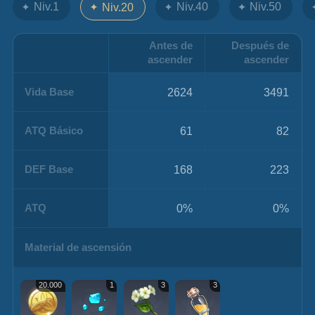
Niv.1
Niv.40
Niv.50
Niv.20
Antes de
Después de
ascender
ascender
Vida Base
2624
3491
ATQ Básico
61
82
DEF Base
168
223
ATQ
0%
0%
Material de ascensión
20.000
1
3
3