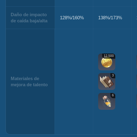
Daño de impacto
128%/160%
138%/173%
de caída baja/alta
12.500
3
Materiales de
mejora de talento
6