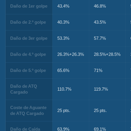
Daño de 1er golpe
43.4%
46.8%
Daño de 2.º golpe
40.3%
43.5%
Daño de 3er golpe
53.3%
57.7%
Daño de 4.º golpe
26.3%+26.3%
28.5%+28.5%
Daño de 5.º golpe
65.6%
71%
Daño de ATQ
110.7%
119.7%
Cargado
Coste de Aguante
25 pts.
25 pts.
de ATQ Cargado
Daño de Caída
63.9%
69.1%