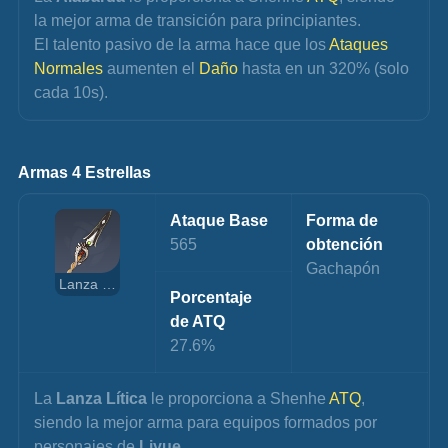
la mejor arma de transición para principiantes.
El talento pasivo de la arma hace que los 
Ataques 
Normales
 aumenten el 
Daño 
hasta en un 320% (solo 
cada 10s).
Armas 4 Estrellas
Ataque Base
Forma de 
565
obtención
Gachapón
Lanza Lítica
Porcentaje 
de ATQ
27.6%
La 
Lanza Lítica
 le proporciona a Shenhe 
ATQ
, 
siendo la mejor arma para equipos formados por 
personajes de 
Liyue
.