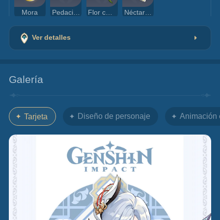
Mora
Pedacito de jade shivada
Flor chingxin
Néctar de Megaflora
Ver detalles
Galería
Diseño de personaje
Animación 
Tarjeta