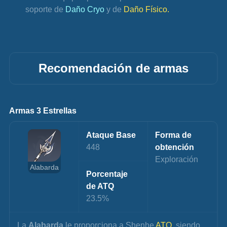
soporte de 
Daño Cryo
 y de 
Daño Físico.
Recomendación de armas
Armas 3 Estrellas
Ataque Base
Forma de 
448
obtención
Exploración
Alabarda
Porcentaje 
de ATQ
23.5%
La 
Alabarda
 le proporciona a Shenhe 
ATQ
, siendo 