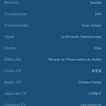
Nombre
Shenhe
Cumpleaños
10/3
Constelación
Crista Doloris
Título
La Ermitaña Sobrehumana
Visión
Cryo
Afiliación
Morada de Preservadora de Nubes
Chino CV
秦紫翼
Inglés CV
Chelsea Kwoka
Japonés CV
川澄綾子
Coreano CV
Lee Hyeon-jin