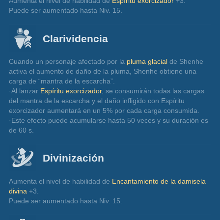
Aumenta el nivel de habilidad de 
Espíritu exorcizador
 +3.
Puede ser aumentado hasta Niv. 15.
Clarividencia
Cuando un personaje afectado por la 
pluma glacial
 de Shenhe 
activa el aumento de daño de la pluma, Shenhe obtiene una 
carga de “mantra de la escarcha”.
·Al lanzar 
Espíritu exorcizador
, se consumirán todas las cargas 
del mantra de la escarcha y el daño infligido con Espíritu 
exorcizador aumentará en un 5% por cada carga consumida.
·Este efecto puede acumularse hasta 50 veces y su duración es 
de 60 s.
Divinización
Aumenta el nivel de habilidad de 
Encantamiento de la damisela 
divina
 +3.
Puede ser aumentado hasta Niv. 15.