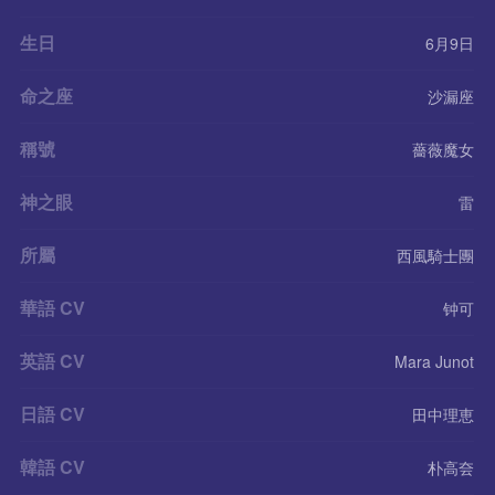
生日
6月9日
命之座
沙漏座
稱號
薔薇魔女
神之眼
雷
所屬
西風騎士團
華語 CV
钟可
英語 CV
Mara Junot
日語 CV
田中理恵
韓語 CV
朴高夽