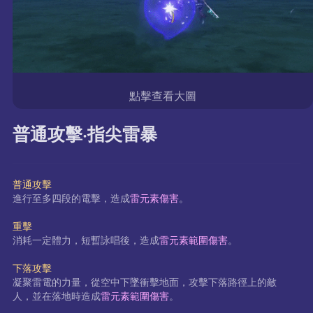
點擊查看大圖
普通攻擊·指尖雷暴
普通攻擊
進行至多四段的電擊，造成
雷元素傷害
。
重擊
消耗一定體力，短暫詠唱後，造成
雷元素範圍傷害
。
下落攻擊
凝聚雷電的力量，從空中下墜衝擊地面，攻擊下落路徑上的敵
人，並在落地時造成
雷元素範圍傷害
。