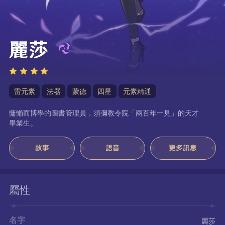
麗莎
雷元素
法器
蒙德
四星
元素精通
慵懶而博學的圖書管理員，須彌教令院「兩百年一見」的天才
畢業生。
故事
語音
更多訊息
屬性
名字
麗莎