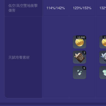
低空/高空墜地衝擊
114%/142%
123%/153%
132
傷害
12,500
1
3
天賦培養素材
6