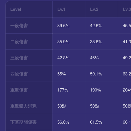
Level
Lv.1
Lv.2
Lv.
一段傷害
39.6%
42.6%
45.
二段傷害
35.9%
38.6%
41.
三段傷害
42.8%
46%
49.
四段傷害
55%
59.1%
63.
重擊傷害
177%
190%
20
重擊體力消耗
50點
50點
50
下墜期間傷害
56.8%
61.5%
66.