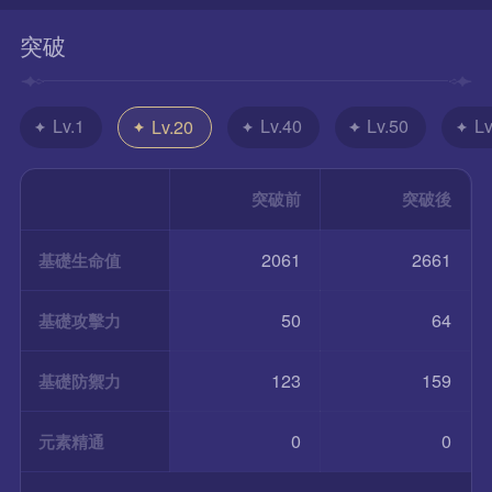
突破
Lv.1
Lv.40
Lv.50
Lv
Lv.20
突破前
突破後
2061
2661
基礎生命值
50
64
基礎攻擊力
123
159
基礎防禦力
0
0
元素精通