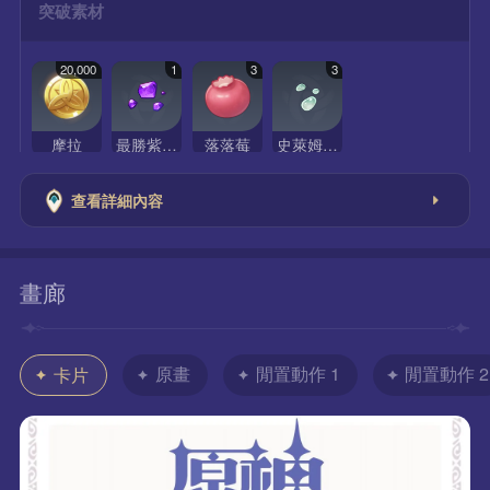
突破素材
20,000
1
3
3
摩拉
最勝紫晶碎屑
落落莓
史萊姆凝液
查看詳細內容
畫廊
原畫
閒置動作 1
閒置動作 2
卡片